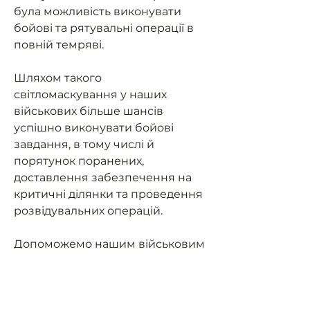
була можливість виконувати
бойові та рятувальні операції в
повній темряві.
Шляхом такого
світломаскування у наших
військових більше шансів
успішно виконувати бойові
завдання, в тому числі й
порятунок поранених,
доставлення забезпечення на
критичні ділянки та проведення
розвідувальних операцій.
Допоможемо нашим військовим
мати можливість їздити на
завдання та мати
світломаскування (не світити