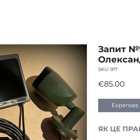
Запит №9
Олександ
SKU: 917
Pric
€85.00
Expenses 
ЯК ЦЕ ПР