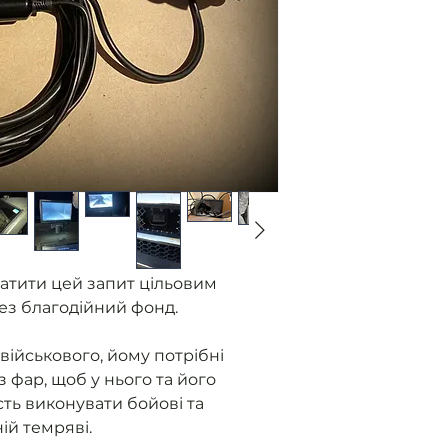
Ми отримуємо
від військови
без фар.
Розміщуємо з
Ви оплачуєте
Ми закуповуєм
контролюємо 
приладу.
Як прилад го
військовому 
надаємо звіт
атити цей запит цільовим
ез благодійний фонд.
військового, йому потрібні
з фар, щоб у нього та його
ть виконувати бойові та
ній темряві.