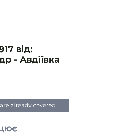
17 від:
р - Авдіївка
e
are already covered
АЦЮЄ