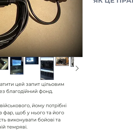
ЯК ЦЕ ПР
Ми отримуємо
від військови
без фар.
Розміщуємо з
Ви оплачуєте
Ми закуповуєм
контролюємо 
приладу.
Як прилад го
військовому 
надаємо звіт
атити цей запит цільовим
ез благодійний фонд.
військового, йому потрібні
з фар, щоб у нього та його
ть виконувати бойові та
ній темряві.