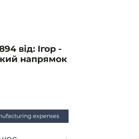
94 від: Ігор -
ький напрямок
e
nufacturing expenses