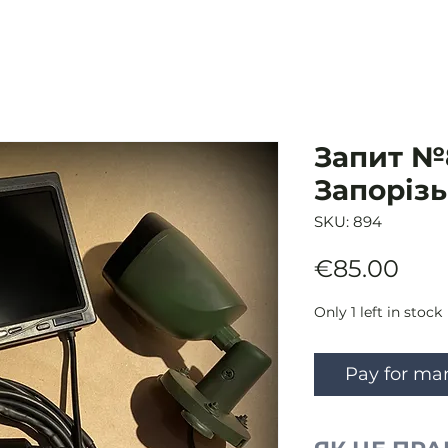
Запит №8
Запоріз
SKU: 894
Pric
€85.00
Only 1 left in stock
Pay for ma