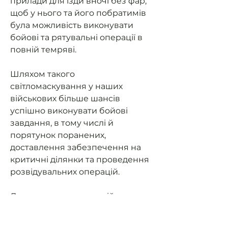
прилади для їзди вночі без фар,
щоб у нього та його побратимів
була можливість виконувати
бойові та рятувальні операції в
повній темряві.
Шляхом такого
світломаскування у наших
військових більше шансів
успішно виконувати бойові
завдання, в тому числі й
порятунок поранених,
доставлення забезпечення на
критичні ділянки та проведення
розвідувальних операцій.
Допоможемо нашим військовим
мати можливість їздити на
завдання та мати