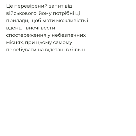
Це перевірений запит від
військового, йому потрібні ці
прилади, щоб мати можливість і
вдень, і вночі вести
спостереження у небезпечних
місцях, при цьому самому
перебувати на відстані в більш
захищениму місці.
Ви можете оплатити запит, а ми
придбаємо все необхідне,
скомплектуємо та відправимо
нашим захисникам. Після
отримання приладу військовим
ми відправимо вам звіт з
відгуком!
Разом до Перемоги!