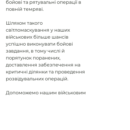
бойові та рятувальні операції в
повній темряві.
Шляхом такого
світломаскування у наших
військових більше шансів
успішно виконувати бойові
завдання, в тому числі й
порятунок поранених,
доставлення забезпечення на
критичні ділянки та проведення
розвідувальних операцій.
Допоможемо нашим військовим
мати можливість їздити на
завдання та мати
світломаскування (не світити
фарами в ночі).