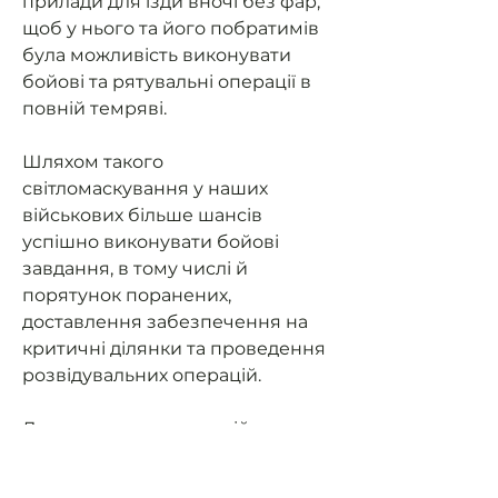
прилади для їзди вночі без фар,
щоб у нього та його побратимів
була можливість виконувати
бойові та рятувальні операції в
повній темряві.
Шляхом такого
світломаскування у наших
військових більше шансів
успішно виконувати бойові
завдання, в тому числі й
порятунок поранених,
доставлення забезпечення на
критичні ділянки та проведення
розвідувальних операцій.
Допоможемо нашим військовим
мати можливість їздити на
завдання та мати