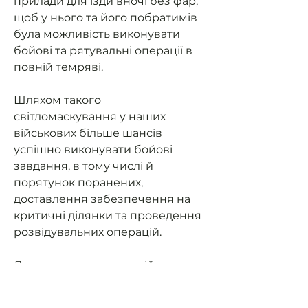
прилади для їзди вночі без фар,
щоб у нього та його побратимів
була можливість виконувати
бойові та рятувальні операції в
повній темряві.
Шляхом такого
світломаскування у наших
військових більше шансів
успішно виконувати бойові
завдання, в тому числі й
порятунок поранених,
доставлення забезпечення на
критичні ділянки та проведення
розвідувальних операцій.
Допоможемо нашим військовим
мати можливість їздити на
завдання та мати