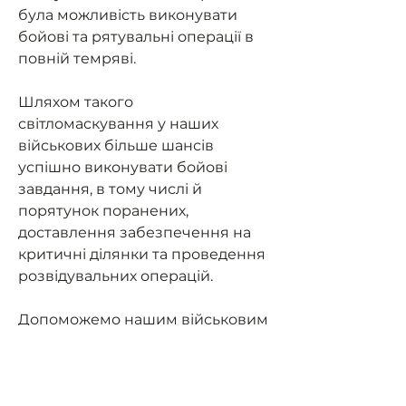
була можливість виконувати
бойові та рятувальні операції в
повній темряві.
Шляхом такого
світломаскування у наших
військових більше шансів
успішно виконувати бойові
завдання, в тому числі й
порятунок поранених,
доставлення забезпечення на
критичні ділянки та проведення
розвідувальних операцій.
Допоможемо нашим військовим
мати можливість їздити на
завдання та мати
світломаскування (не світити