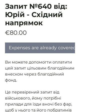
Запит №640 від:
Юрій - Східний
напрямок
Price
€80.00
Expenses are already covered
Ви можете допомогти оплатити
цей запит цільовим благодійним
внеском через благодійний
фонд.
Це перевірений запит від
військового, йому потрібні
прилади для їзди вночі без фар,
щоб у нього та його побратимів