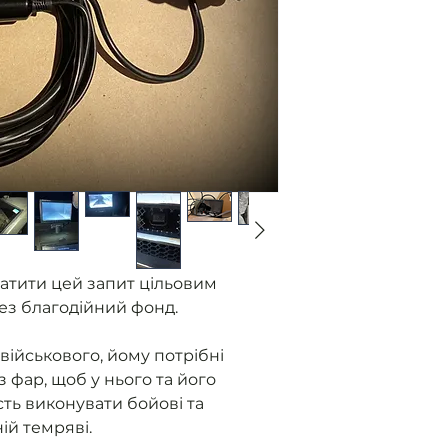
Ми отримуємо
від військови
без фар.
Розміщуємо з
Ви оплачуєте
Ми закуповуєм
контролюємо 
приладу.
Як прилад го
військовому 
надаємо звіт
атити цей запит цільовим
ез благодійний фонд.
військового, йому потрібні
з фар, щоб у нього та його
ть виконувати бойові та
ній темряві.