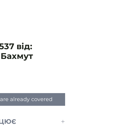
37 від:
 Бахмут
ce
are already covered
АЦЮЄ