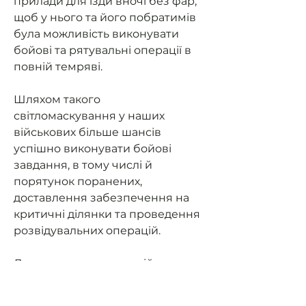
прилади для їзди вночі без фар,
щоб у нього та його побратимів
була можливість виконувати
бойові та рятувальні операції в
повній темряві.
Шляхом такого
світломаскування у наших
військових більше шансів
успішно виконувати бойові
завдання, в тому числі й
порятунок поранених,
доставлення забезпечення на
критичні ділянки та проведення
розвідувальних операцій.
Допоможемо нашим військовим
мати можливість їздити на
завдання та мати