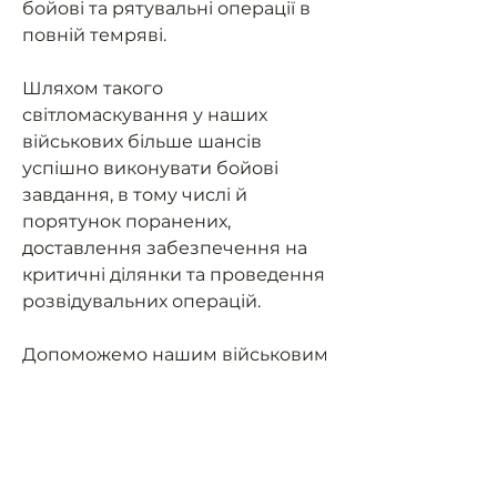
бойові та рятувальні операції в
повній темряві.
Шляхом такого
світломаскування у наших
військових більше шансів
успішно виконувати бойові
завдання, в тому числі й
порятунок поранених,
доставлення забезпечення на
критичні ділянки та проведення
розвідувальних операцій.
Допоможемо нашим військовим
мати можливість їздити на
завдання та мати
світломаскування (не світити
фарами в ночі).