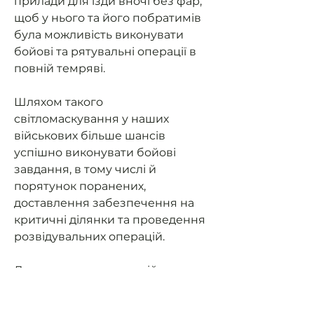
прилади для їзди вночі без фар,
щоб у нього та його побратимів
була можливість виконувати
бойові та рятувальні операції в
повній темряві.
Шляхом такого
світломаскування у наших
військових більше шансів
успішно виконувати бойові
завдання, в тому числі й
порятунок поранених,
доставлення забезпечення на
критичні ділянки та проведення
розвідувальних операцій.
Допоможемо нашим військовим
мати можливість їздити на
завдання та мати