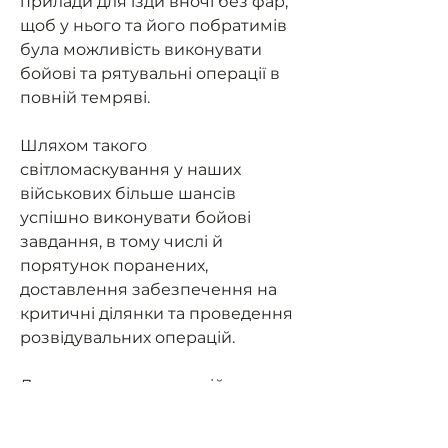
прилади для їзди вночі без фар,
щоб у нього та його побратимів
була можливість виконувати
бойові та рятувальні операції в
повній темряві.
Шляхом такого
світломаскування у наших
військових більше шансів
успішно виконувати бойові
завдання, в тому числі й
порятунок поранених,
доставлення забезпечення на
критичні ділянки та проведення
розвідувальних операцій.
Допоможемо нашим військовим
мати можливість їздити на
завдання та мати