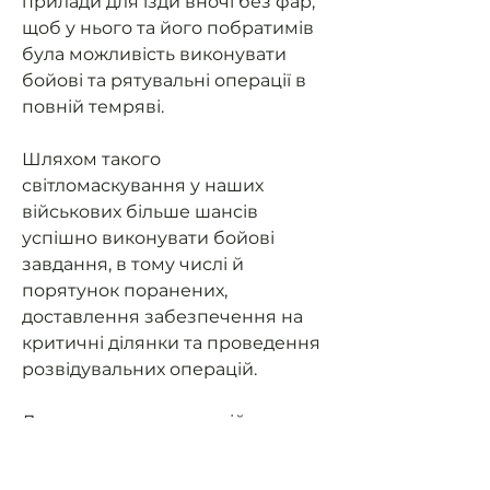
прилади для їзди вночі без фар,
щоб у нього та його побратимів
була можливість виконувати
бойові та рятувальні операції в
повній темряві.
Шляхом такого
світломаскування у наших
військових більше шансів
успішно виконувати бойові
завдання, в тому числі й
порятунок поранених,
доставлення забезпечення на
критичні ділянки та проведення
розвідувальних операцій.
Допоможемо нашим військовим
мати можливість їздити на
завдання та мати