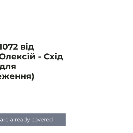
072 від
 Олексій - Схід
 для
еження)
ce
are already covered