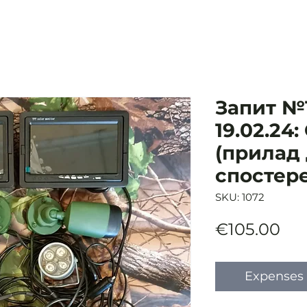
Запит №1
19.02.24:
(прилад
спостер
SKU: 1072
Pri
€105.00
Expenses 