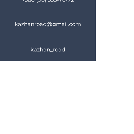
+380 (98) 335-76-72
kazhanroad@gmail.com
kazhan_road
Rules of use
Privacy Policy
© 2023 KAZHANROAD