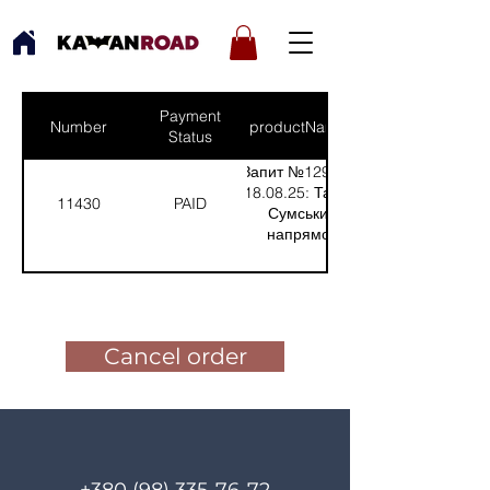
Payment
Number
productNames
Status
Запит №1294 від
18.08.25: Тарас,
11430
PAID
Сумський
напрямок
(Кількість(Quantity):
2)
Pay for the order
Cancel order