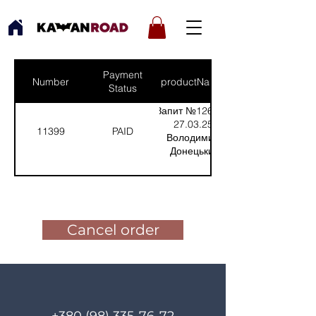
Payment
Number
productNames
Status
Запит №1269 від
27.03.25:
11399
PAID
Володимир-
Донецький
напрямок (прилад
для
Pay for the order
спостереження
(Кількість(Quantity):
4)
Cancel order