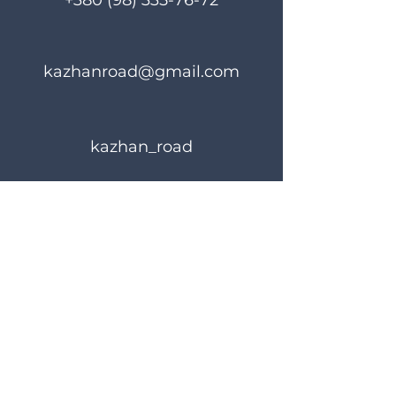
+380 (98) 335-76-72
kazhanroad@gmail.com
kazhan_road
Rules of use
Privacy Policy
© 2023 KAZHANROAD