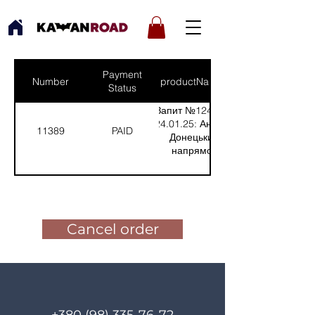
Payment
Number
productNames
Status
Запит №1249 від
24.01.25: Андрій,
11389
PAID
Донецький
напрямок
(Кількість(Quantity):
1)
Pay for the order
Cancel order