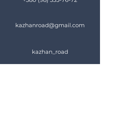
+380 (98) 335-76-72
kazhanroad@gmail.com
kazhan_road
Rules of use
Privacy Policy
© 2023 KAZHANROAD