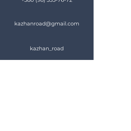
+380 (98) 335-76-72
kazhanroad@gmail.com
kazhan_road
Rules of use
Privacy Policy
© 2023 KAZHANROAD