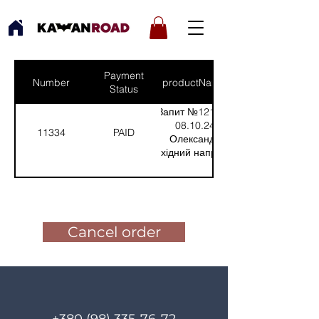
Payment
Number
productNames
Status
Запит №1211 від
08.10.24:
11334
PAID
Олександр,
Східний напрямок
(Кількість(Quantity):
4)
Pay for the order
Cancel order