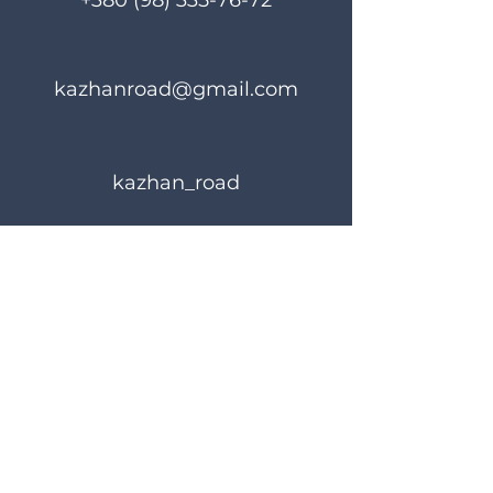
+380 (98) 335-76-72
kazhanroad@gmail.com
kazhan_road
Rules of use
Privacy Policy
© 2023 KAZHANROAD