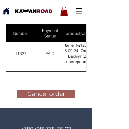
Payment
Number
productNames
Status
Запит №1205 від
18.09.24: Олексій-
11327
PAID
Бахмут (для
спостереження)
(Кількість(Quantity):
1)
Pay for the order
Cancel order