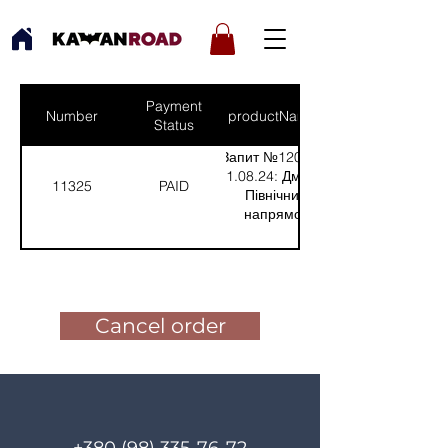
Payment
Number
productNames
Status
Запит №1201 від
31.08.24: Дмитро,
11325
PAID
Північний
напрямок
(Кількість(Quantity):
1); /nЗапит №1198
Pay for the order
від 02.08.24:
Михайло,
Харківський
Cancel order
напрямок
(Кількість(Quantity):
1); /nЗапит №1192
від 20.08.24: Ігор,
Харківський
напрямок
(Кількість(Quantity):