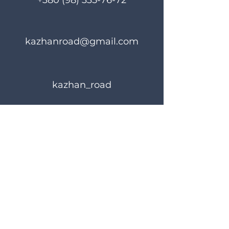
+380 (98) 335-76-72
1); /nЗапит №1190
від 19.08.24:
Віталій, Покровськ
(Кількість(Quantity):
kazhanroad@gmail.com
1); /nЗапит №1199
від 30.08.24:
Руслан, Північний
напрямок
kazhan_road
(Кількість(Quantity):
1)
Rules of use
Privacy Policy
© 2023 KAZHANROAD