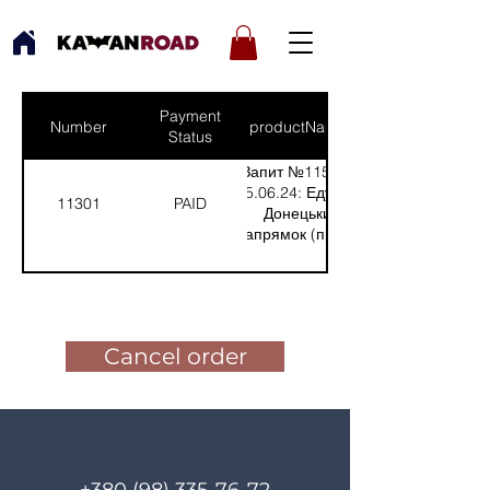
Payment
Number
productNames
Status
Запит №1157 від
05.06.24: Едуард -
11301
PAID
Донецький
напрямок (прилад
для
спостереження)
Pay for the order
(Кількість(Quantity):
1)
Cancel order