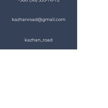
+380 (98) 335-76-72
kazhanroad@gmail.com
kazhan_road
Rules of use
Privacy Policy
© 2023 KAZHANROAD