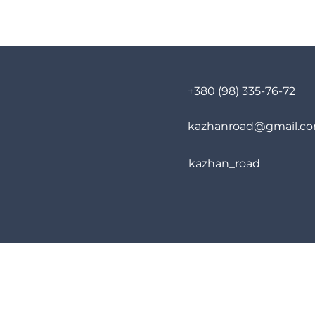
+380 (98) 335-76-72
kazhanroad@gmail.c
kazhan_road