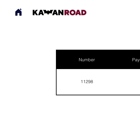
Number
Pay
11298