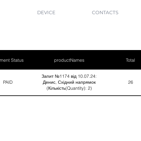
DEVICE
CONTACTS
ment Status
productNames
Total
Запит №1174 від 10.07.24:
PAID
Денис, Східний напрямок
26
(Кількість(Quantity): 2)