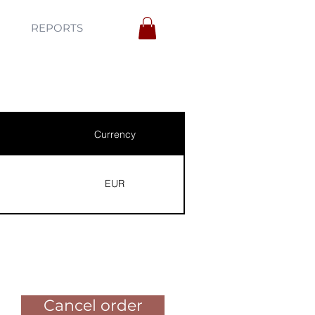
REPORTS
Currency
EUR
Pay for the order
Cancel order