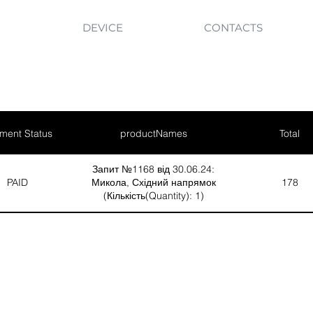
DEVICE
CONTACTS
ment Status
productNames
Total
Запит №1168 від 30.06.24:
PAID
Микола, Східний напрямок
178
(Кількість(Quantity): 1)