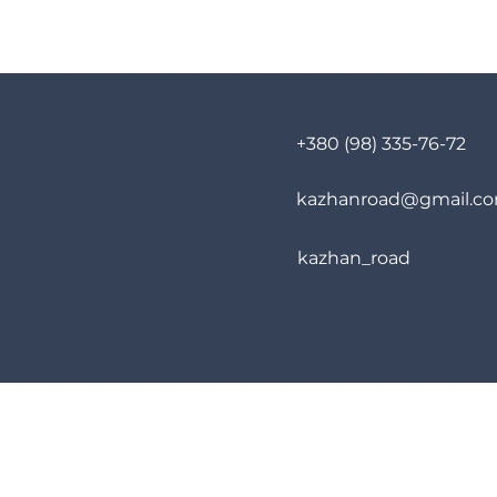
+380 (98) 335-76-72
kazhanroad@gmail.c
kazhan_road