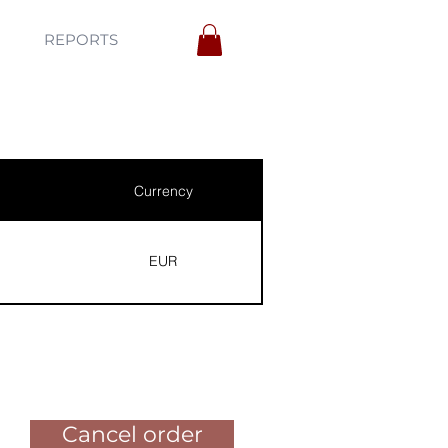
REPORTS
Currency
EUR
Pay for the order
Cancel order