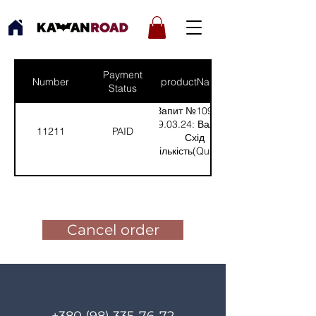
Payment
Number
productNames
Status
Запит №1099 від
29.03.24: Валерій,
11211
PAID
Схід
(Кількість(Quantity):
1)
Pay for the order
Cancel order