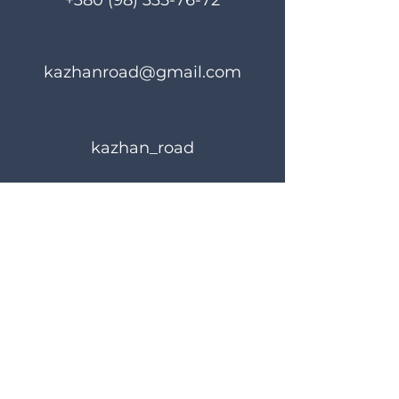
+380 (98) 335-76-72
kazhanroad@gmail.com
kazhan_road
Rules of use
Privacy Policy
© 2023 KAZHANROAD