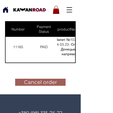
Payment
Number
productNames
Status
Запит №1079 від
04.03.23: Олексій,
11165
PAID
Донецький
напрямок
(Кількість(Quantity):
1)
Pay for the order
Cancel order