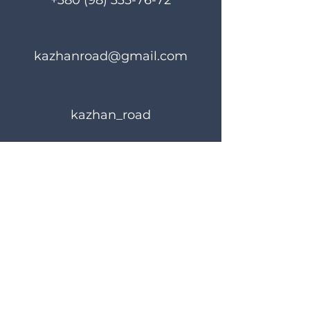
+380 (98) 335-76-72
kazhanroad@gmail.com
kazhan_road
Rules of use
Privacy Policy
© 2023 KAZHANROAD