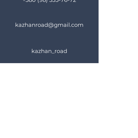
+380 (98) 335-76-72
kazhanroad@gmail.com
kazhan_road
Rules of use
Privacy Policy
© 2023 KAZHANROAD