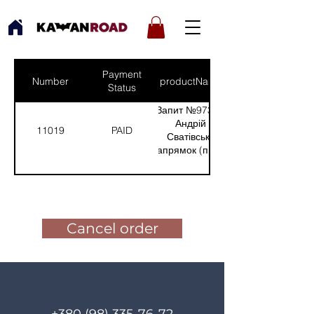
Payment
Number
productNames
Status
Запит №973 від:
Андрій -
11019
PAID
Сватівський
напрямок (прилад
для
спостереження)
Pay for the order
(Кількість(Quantity):
1)
Cancel order