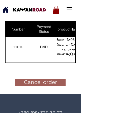
Payment
Number
productNames
Status
Запит №963 від:
Оксана - Східний
11012
PAID
напрямок
(Кількість(Quantity):
1)
Pay for the order
Cancel order