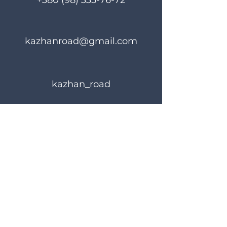
+380 (98) 335-76-72
kazhanroad@gmail.com
kazhan_road
Rules of use
Privacy Policy
© 2023 KAZHANROAD