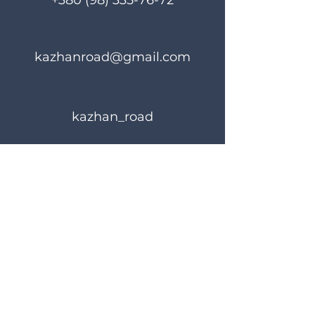
+380 (98) 335-76-72
kazhanroad@gmail.com
kazhan_road
Rules of use
Privacy Policy
© 2023 KAZHANROAD