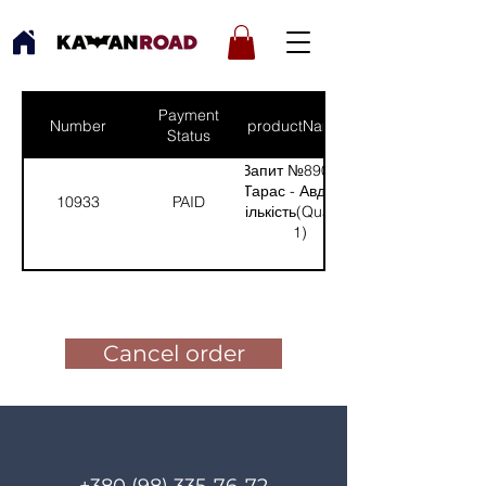
Payment
Number
productNames
Status
Запит №890 від:
Тарас - Авдіївка
10933
PAID
(Кількість(Quantity):
1)
Pay for the order
Cancel order