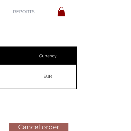
REPORTS
Currency
EUR
Pay for the order
Cancel order