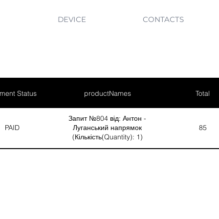
DEVICE
CONTACTS
ment Status
productNames
Total
Запит №804 від: Антон -
PAID
Луганський напрямок
85
(Кількість(Quantity): 1)