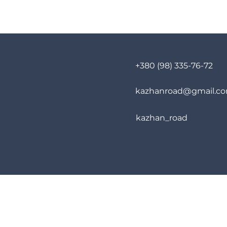
+380 (98) 335-76-72
kazhanroad@gmail.c
kazhan_road