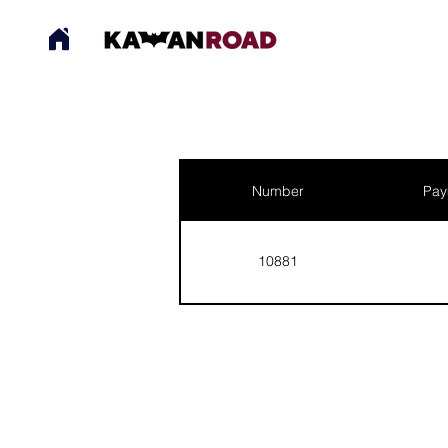
Number
Pay
10881