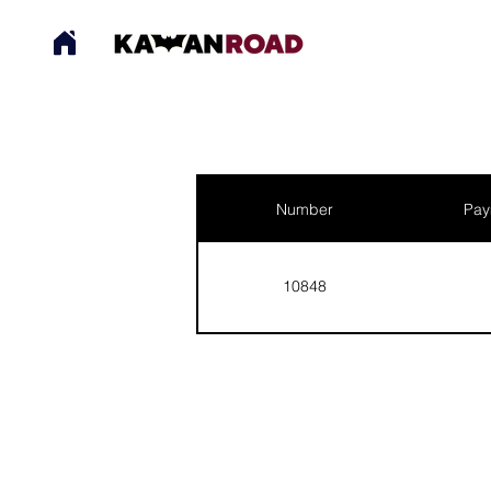
Number
Pay
10848