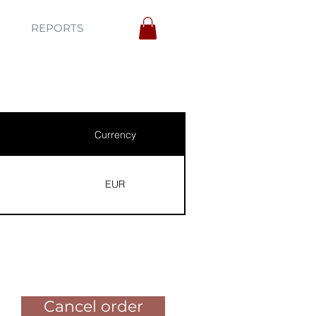
REPORTS
Currency
EUR
Pay for the order
Cancel order