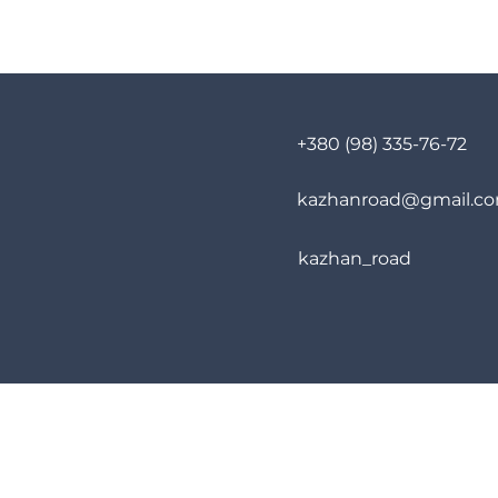
+380 (98) 335-76-72
kazhanroad@gmail.c
kazhan_road