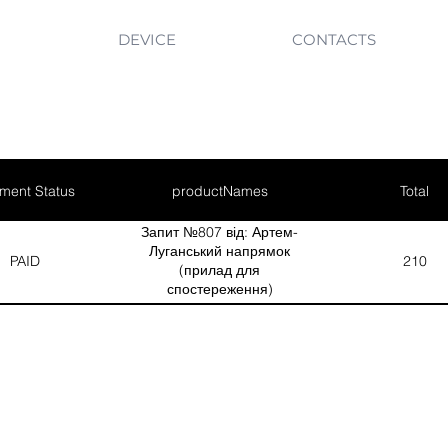
DEVICE
CONTACTS
ment Status
productNames
Total
Запит №807 від: Артем-
Луганський напрямок
PAID
210
(прилад для
спостереження)
(Кількість(Quantity): 2)