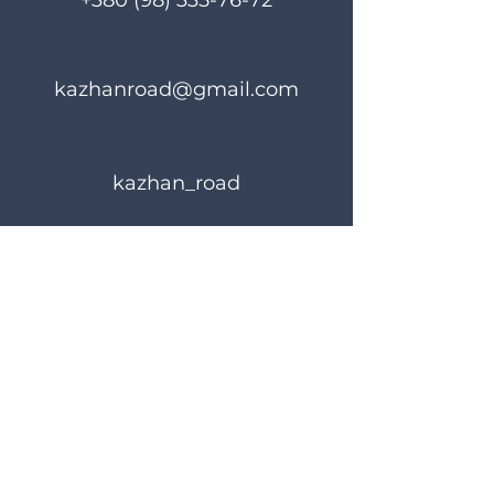
+380 (98) 335-76-72
kazhanroad@gmail.com
kazhan_road
Rules of use
Privacy Policy
© 2023 KAZHANROAD