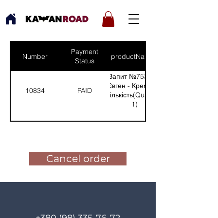
Payment
Number
productNames
Status
Запит №753 від:
Євген - Кремінна
10834
PAID
(Кількість(Quantity):
1)
Pay for the order
Cancel order