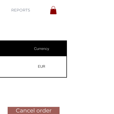
REPORTS
Currency
EUR
Pay for the order
Cancel order