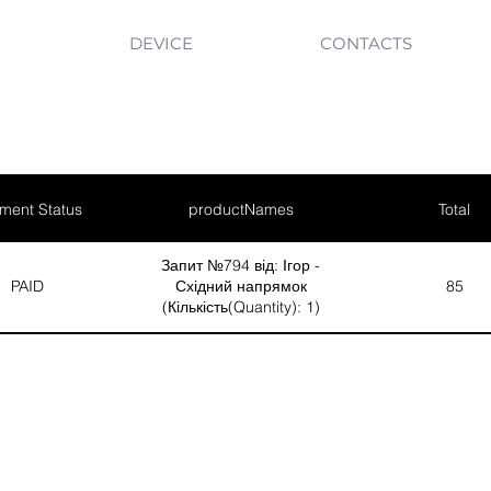
DEVICE
CONTACTS
ment Status
productNames
Total
Запит №794 від: Ігор -
PAID
Східний напрямок
85
(Кількість(Quantity): 1)