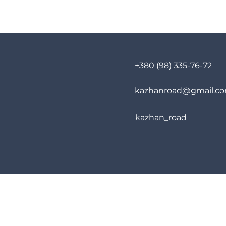
+380 (98) 335-76-72
kazhanroad@gmail.c
kazhan_road