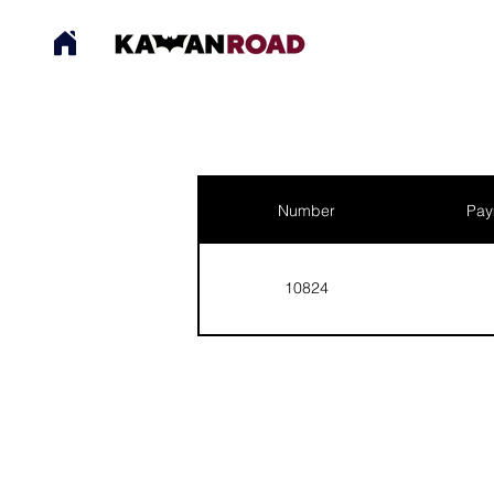
Number
Pay
10824