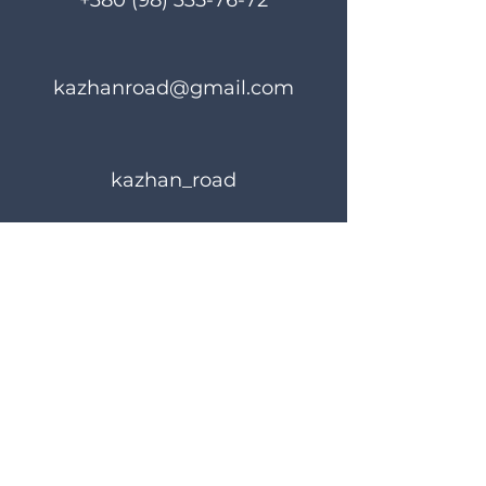
+380 (98) 335-76-72
kazhanroad@gmail.com
kazhan_road
Rules of use
Privacy Policy
© 2023 KAZHANROAD