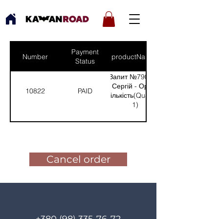
Payment
Number
productNames
Status
Запит №790 від:
Сергій - Оріхів
10822
PAID
(Кількість(Quantity):
1)
Pay for the order
Cancel order