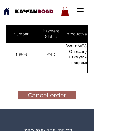
Payment
Number
productNames
Status
Запит №584 від:
Олександр -
10808
PAID
Бахмутський
напрямок
(Кількість(Quantity):
9)
Pay for the order
Cancel order