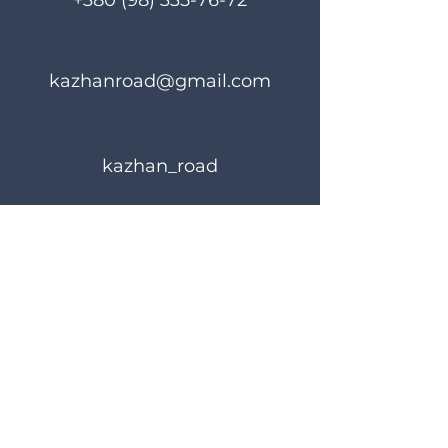
+380 (98) 335-76-72
kazhanroad@gmail.com
kazhan_road
Rules of use
Privacy Policy
© 2023 KAZHANROAD