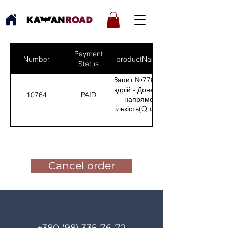
Payment
Number
productNames
Status
Запит №776 від:
Андрій - Донецький
10764
PAID
напрямок
(Кількість(Quantity):
2)
Pay for the order
Cancel order