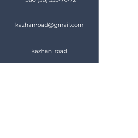
+380 (98) 335-76-72
kazhanroad@gmail.com
kazhan_road
Rules of use
Privacy Policy
© 2023 KAZHANROAD