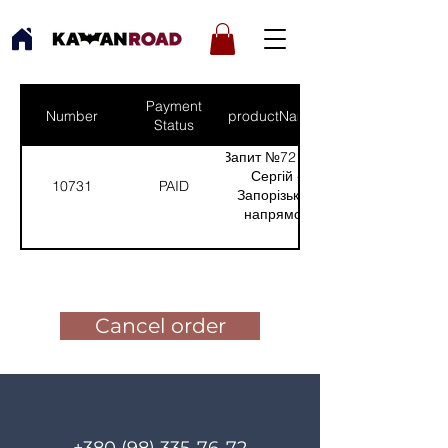
Payment
Number
productNames
Status
Запит №721 від:
Сергій -
10731
PAID
Запорізький
напрямок
(Кількість(Quantity):
1)
Pay for the order
Cancel order