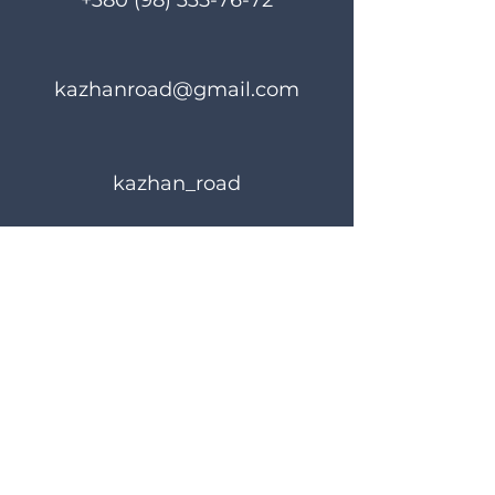
+380 (98) 335-76-72
kazhanroad@gmail.com
kazhan_road
Rules of use
Privacy Policy
© 2023 KAZHANROAD