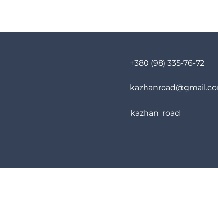
+380 (98) 335-76-72
kazhanroad@gmail.c
kazhan_road