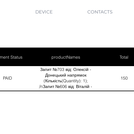
DEVICE
CONTACTS
ment Status
productNames
Total
Запит №703 від: Олексій -
Донецький напрямок
PAID
150
(Кількість(Quantity): 1);
/nЗапит №606 від: Віталій -
Запорізький напрямок
(Кількість(Quantity): 1)