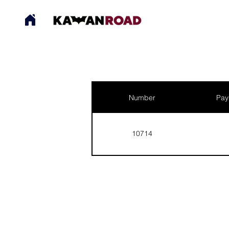
Number
Pay
10714