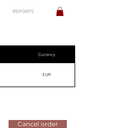
REPORTS
Currency
EUR
Pay for the order
Cancel order