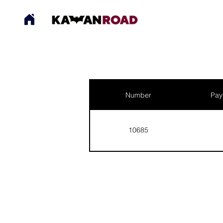
Number
Pay
10685