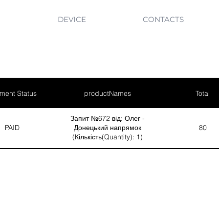
DEVICE
CONTACTS
ment Status
productNames
Total
Запит №672 від: Олег -
PAID
Донецький напрямок
80
(Кількість(Quantity): 1)