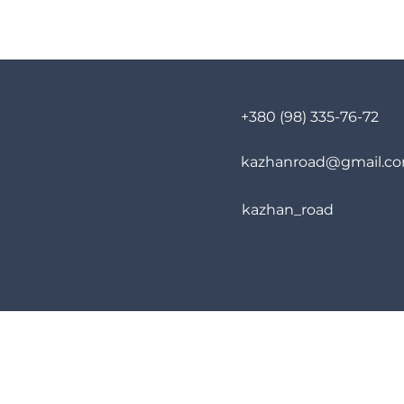
+380 (98) 335-76-72
kazhanroad@gmail.c
kazhan_road