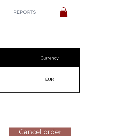
REPORTS
Currency
EUR
Pay for the order
Cancel order