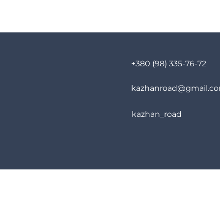
+380 (98) 335-76-72
kazhanroad@gmail.c
kazhan_road