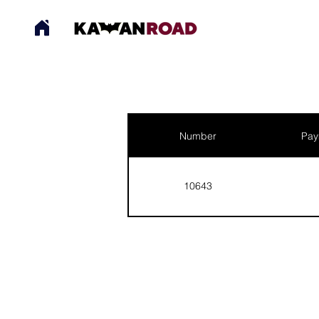
Number
Pay
10643