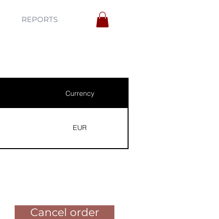
REPORTS
Currency
EUR
Pay for the order
Cancel order