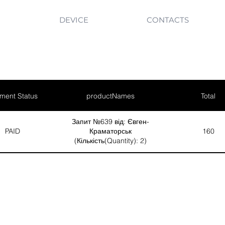
DEVICE
CONTACTS
ment Status
productNames
Total
Запит №639 від: Євген-
PAID
Краматорськ
160
(Кількість(Quantity): 2)