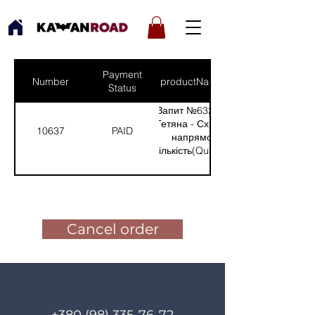
Payment
Number
productNames
Status
Запит №632 від:
Тетяна - Східний
10637
PAID
напрямок
(Кількість(Quantity):
1)
Pay for the order
Cancel order