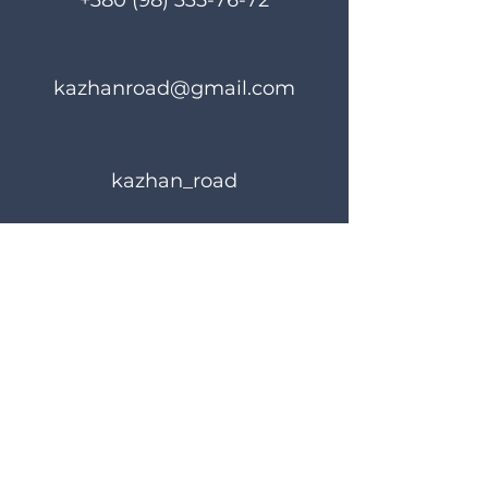
+380 (98) 335-76-72
kazhanroad@gmail.com
kazhan_road
Rules of use
Privacy Policy
© 2023 KAZHANROAD