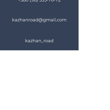
+380 (98) 335-76-72
kazhanroad@gmail.com
kazhan_road
Rules of use
Privacy Policy
© 2023 KAZHANROAD