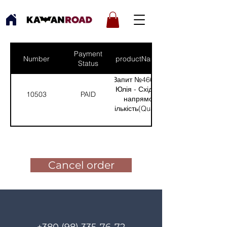
Payment
Number
productNames
Status
Запит №466 від:
Юлія - Східний
10503
PAID
напрямок
(Кількість(Quantity):
1)
Pay for the order
Cancel order