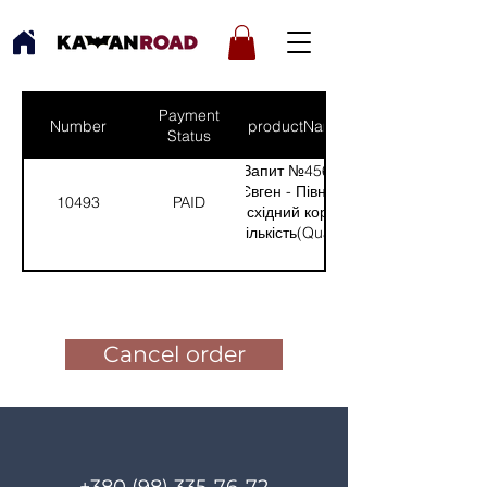
Payment
Number
productNames
Status
Запит №456 від:
Євген - Північно-
10493
PAID
східний кордон
(Кількість(Quantity):
1)
Pay for the order
Cancel order