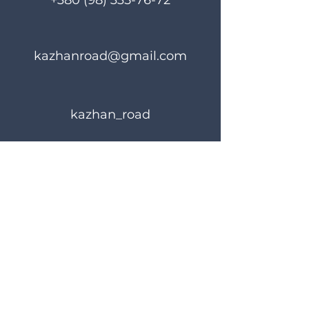
+380 (98) 335-76-72
kazhanroad@gmail.com
kazhan_road
Rules of use
Privacy Policy
© 2023 KAZHANROAD