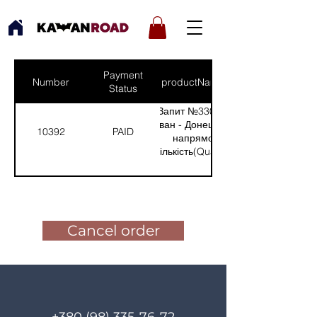
Payment
Number
productNames
Status
Запит №330 від:
Іван - Донецький
10392
PAID
напрямок
(Кількість(Quantity):
4)
Pay for the order
Cancel order