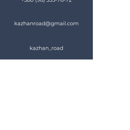
+380 (98) 335-76-72
kazhanroad@gmail.com
kazhan_road
Rules of use
Privacy Policy
© 2023 KAZHANROAD