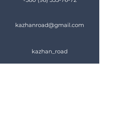
+380 (98) 335-76-72
kazhanroad@gmail.com
kazhan_road
Rules of use
Privacy Policy
© 2023 KAZHANROAD