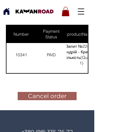
Payment
Number
productNames
Status
Запит №224 від:
Андрій - Кремінна
10341
PAID
(Кількість(Quantity):
1)
Pay for the order
Cancel order