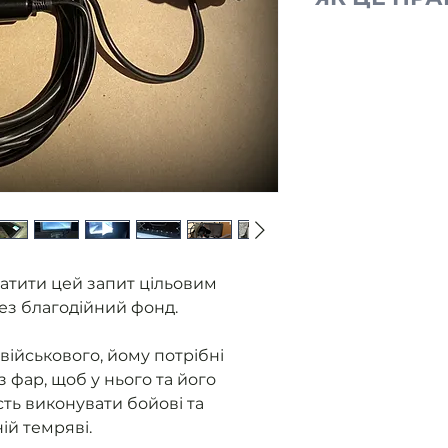
Ми отримуємо
від військови
без фар.
Розміщуємо з
Ви оплачуєте
Ми закуповуєм
контролюємо 
приладу.
Як прилад го
військовому 
надаємо звіт
атити цей запит цільовим
ез благодійний фонд.
військового, йому потрібні
з фар, щоб у нього та його
ть виконувати бойові та
ній темряві.