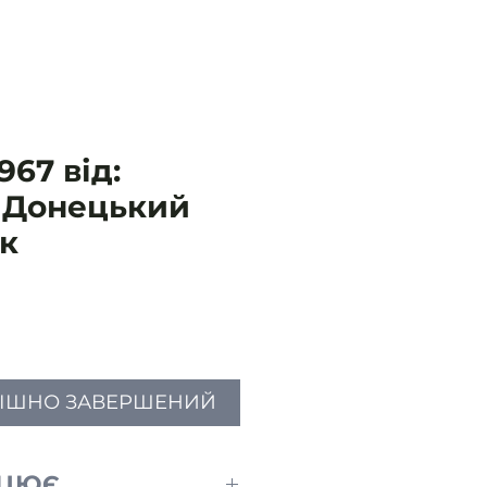
67 від:
- Донецький
к
Ціна
ПІШНО ЗАВЕРШЕНИЙ
АЦЮЄ