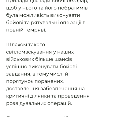
прилади для їзди вночі без фар,
щоб у нього та його побратимів
була можливість виконувати
бойові та рятувальні операції в
повній темряві.
Шляхом такого
світломаскування у наших
військових більше шансів
успішно виконувати бойові
завдання, в тому числі й
порятунок поранених,
доставлення забезпечення на
критичні ділянки та проведення
розвідувальних операцій.
Допоможемо нашим військовим
мати можливість їздити на
завдання та мати