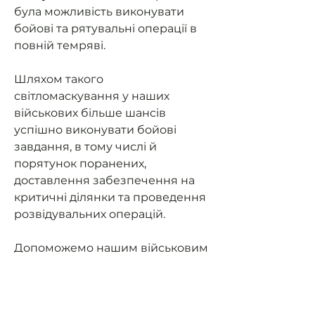
була можливість виконувати
бойові та рятувальні операції в
повній темряві.
Шляхом такого
світломаскування у наших
військових більше шансів
успішно виконувати бойові
завдання, в тому числі й
порятунок поранених,
доставлення забезпечення на
критичні ділянки та проведення
розвідувальних операцій.
Допоможемо нашим військовим
мати можливість їздити на
завдання та мати
світломаскування (не світити