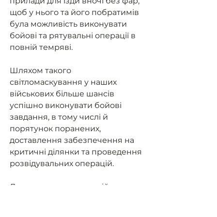
прилади для їзди вночі без фар,
щоб у нього та його побратимів
була можливість виконувати
бойові та рятувальні операції в
повній темряві.
Шляхом такого
світломаскування у наших
військових більше шансів
успішно виконувати бойові
завдання, в тому числі й
порятунок поранених,
доставлення забезпечення на
критичні ділянки та проведення
розвідувальних операцій.
Допоможемо нашим військовим
мати можливість їздити на
завдання та мати